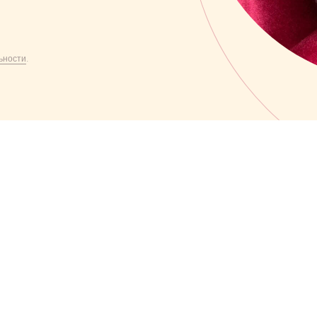
ьности
.