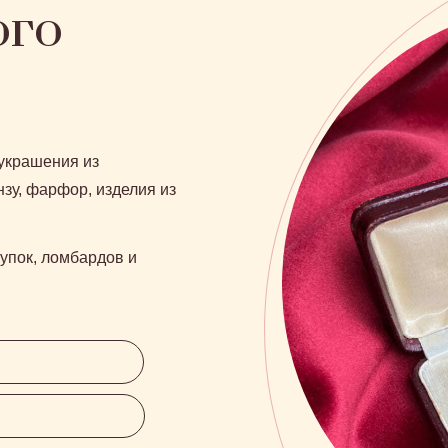
ого
украшения из
зу, фарфор, изделия из
купок, ломбардов и