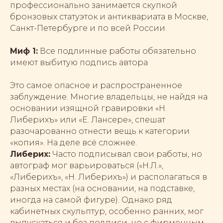
профессионально занимается скупкой
бронзовых статуэток и антиквариата в Москве,
Санкт-Петербурге и по всей России.
Миф 1:
Все подлинные работы обязательно
имеют выбитую подпись автора
Это самое опасное и распространенное
заблуждение. Многие владельцы, не найдя на
основании изящной гравировки «Н.
Либерихъ» или «Е. Лансере», спешат
разочарованно отнести вещь к категории
«копия». На деле всё сложнее.
Либерих:
Часто подписывал свои работы, но
автограф мог варьироваться («Н.Л.»,
«Либерихъ», «Н. Либерихъ») и располагаться в
разных местах (на основании, на подставке,
иногда на самой фигуре). Однако ряд
кабинетных скульптур, особенно ранних, мог
выпускаться и без подписи, но с фирменным