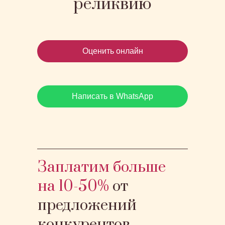
реликвию
Оценить онлайн
Написать в WhatsApp
Заплатим больше
Написать в Telegram
на 10-50%
от
предложений
Написать в MAX
конкурентов