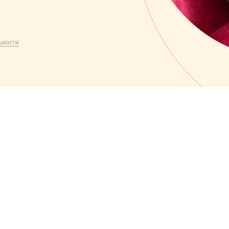
ьности
.