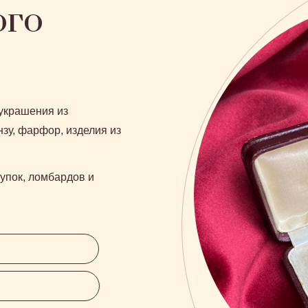
ого
украшения из
зу, фарфор, изделия из
купок, ломбардов и