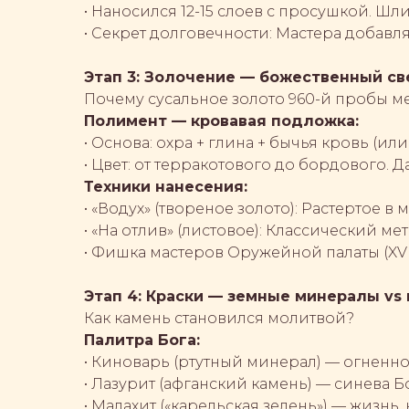
• Наносился 12-15 слоев с просушкой. Шл
• Секрет долговечности: Мастера добав
Этап 3: Золочение — божественный св
Почему сусальное золото 960-й пробы м
Полимент — кровавая подложка:
• Основа: охра + глина + бычья кровь (ил
• Цвет: от терракотового до бордового. Д
Техники нанесения:
• «Водух» (твореное золото): Растертое 
• «На отлив» (листовое): Классический 
• Фишка мастеров Оружейной палаты (XVI
Этап 4: Краски — земные минералы vs
Как камень становился молитвой?
Палитра Бога:
• Киноварь (ртутный минерал) — огненно
• Лазурит (афганский камень) — синева Б
• Малахит («карельская зелень») — жизнь,