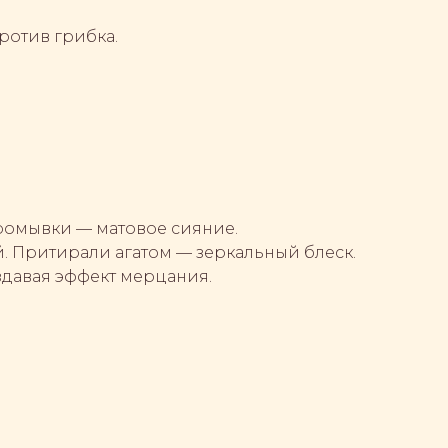
!
ротив грибка.
 промывки — матовое сияние.
й. Притирали агатом — зеркальный блеск.
здавая эффект мерцания.