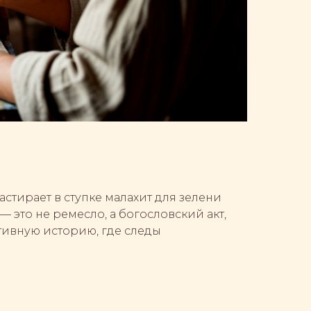
стирает в ступке малахит для зелени
— это не ремесло, а богословский акт,
тивную историю, где следы