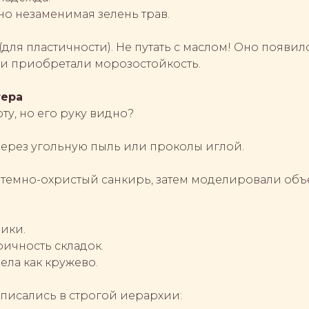
 но незаменимая зелень трав.
(для пластичности). Не путать с маслом! Оно появилос
ки приобретали морозостойкость.
тера
у, но его руку видно?
через угольную пыль или проколы иглой.
 темно-охристый санкирь, затем моделировали об
лики.
фичность складок.
ела как кружево.
 писались в строгой иерархии: