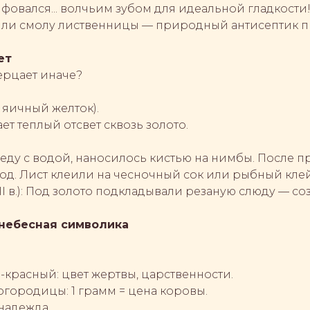
ифовался... волчьим зубом для идеальной гладкости
ляли смолу лиственницы — природный антисептик п
ет
ерцает иначе?
и яичный желток).
ает теплый отсвет сквозь золото.
в меду с водой, наносилось кистью на нимбы. После
метод. Лист клеили на чесночный сок или рыбный кле
I в.): Под золото подкладывали резаную слюду — со
 небесная символика
-красный: цвет жертвы, царственности.
огородицы: 1 грамм = цена коровы.
 надежда.