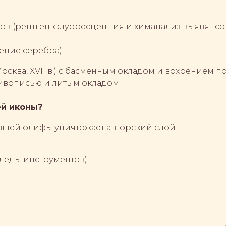
тов (рентген-флуоресценция и химанализ выявят с
ение серебра).
сква, XVII в.) с басменным окладом и вохрением по
живописью и литым окладом.
ей иконы?
вшей олифы уничтожает авторский слой.
леды инструментов).