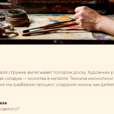
вой стружке вытесывает топором доску. Художник ра
ая складка — молитва в металле. Техника иконописи 
дня мы разберем процесс создания иконы как детек
аза
 святого?