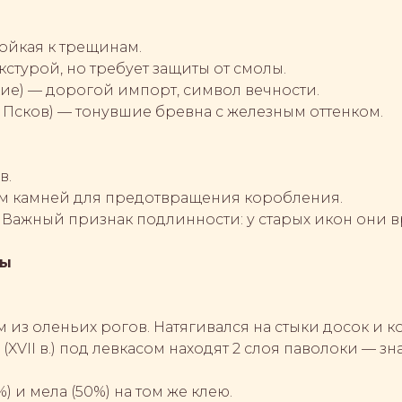
тойкая к трещинам.
кстурой, но требует защиты от смолы.
кие) — дорогой импорт, символ вечности.
., Псков) — тонувшие бревна с железным оттенком.
в.
узом камней для предотвращения коробления.
 Важный признак подлинности: у старых икон они в
ны
из оленьих рогов. Натягивался на стыки досок и ко
XVII в.) под левкасом находят 2 слоя паволоки — зна
) и мела (50%) на том же клею.