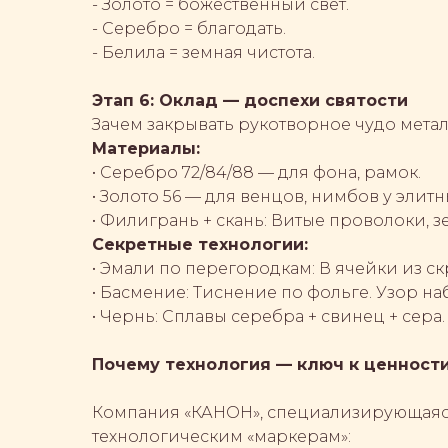
- Золото = божественный свет.
- Серебро = благодать.
- Белила = земная чистота.
Этап 6: Оклад — доспехи святости
Зачем закрывать рукотворное чудо мета
Материалы:
• Серебро 72/84/88 — для фона, рамок.
• Золото 56 — для венцов, нимбов у элитн
• Филигрань + скань: Витые проволоки, зе
Секретные технологии:
• Эмали по перегородкам: В ячейки из 
• Басмение: Тиснение по фольге. Узор 
• Чернь: Сплавы серебра + свинец + сера
Почему технология — ключ к ценност
Компания «КАНОН», специализирующаяся 
технологическим «маркерам»: