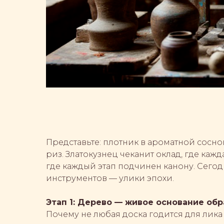
Представьте: плотник в ароматной сосно
риз. Златокузнец чеканит оклад, где кажд
где каждый этап подчинен канону. Сего
инструментов — улики эпохи.
Этап 1: Дерево — живое основание обр
Почему не любая доска годится для лика