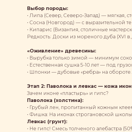
Выбор породы:
• Липа (Север, Северо-Запад) — мягкая, с
• Сосна (Новгород) — с выразительной те
• Кипарис (Византия, столичные мастерс
Редкость:
Доски из мореного дуба (XVI в
«Оживление» древесины:
• Вырубка только зимой — минимум соко
• Естественная сушка 5-10 лет — под гр
• Шпонки — дубовые «ребра» на обороте.
Этап 2: Паволока и левкас — кожа ико
Зачем иконе «пластырь» и гипс?
Паволока (холстина):
• Грубый лен, пропитанный кожным клеем 
• Фишка: На иконах строгановской школы (
Левкас (грунт):
• Не гипс! Смесь толченого алебастра (50%