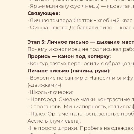
• Ярь-медянка (уксус + медь) — ядовитая,
Связующее:
• Яичная темпера: Желток + хлебный квас 
• Фишка Пскова: Добавляли пиво — крас
Этап 5: Личное письмо — дыхание мас
Почему иконописец не подписывал работ
Прорись — канон под копирку:
• Контур святых переносили с образцов 
Личное письмо (личина, руки):
• Вохрение по санкирю: Наносили олифу
(«движками»).
• Школы-почерки:
- Новгород: Смелые мазки, контрастные 
- Строгановы: Миниатюрность, каллигра
- Палех: Орнаментальность, золотые проб
Ассисты (лучи света):
• Не просто штрихи! Пробела на одеждах