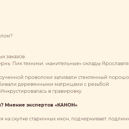
ллом?
ых заказов.
рнь. Пик техники: «канительные» оклады Ярославля (
скрученной проволоки заливали стеклянный порошо
набивали деревянными матрицами с резьбой.
. Инкрустировалась в гравировку.
и? Мнение экспертов «КАНОН»
на скупке старинных икон, подчеркивает: подлин