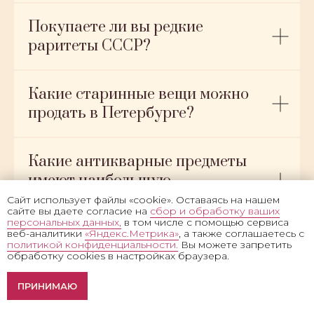
Покупаете ли вы редкие
раритеты СССР?
Какие старинные вещи можно
продать в Петербурге?
Какие антикварные предметы
имеют наибольшую
коллекционную ценность?
Сайт использует файлы «cookie». Оставаясь на нашем
сайте вы даете согласие на
сбор и обработку ваших
персональных данных,
в том числе с помощью сервиса
веб-аналитики
«Яндекс.Метрика»
, а также соглашаетесь с
политикой конфиденциальности.
Вы можете запретить
Как определить подлинность
обработку cookies в настройках браузера.
предмета антиквариата?
Оценка фото икон в
ПРИНИМАЮ
мессенджер