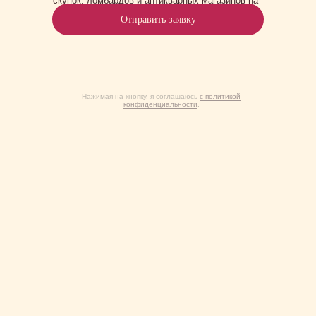
скупок, ломбардов и антикварных магазинов на
постоянной основе.
Отправить заявку
Нажимая на кнопку, я соглашаюсь
с политикой
конфиденциальности
.