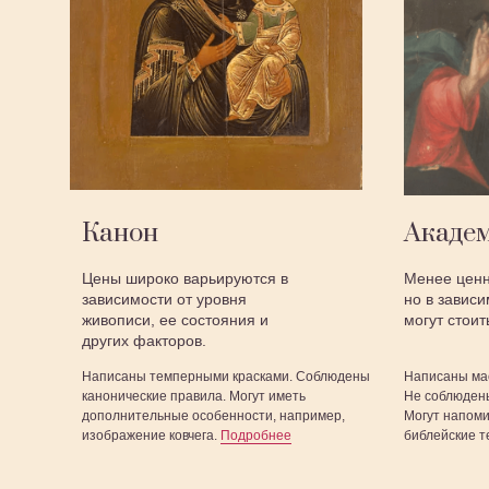
Канон
Академ
Цены широко варьируются в
Менее ценн
зависимости от уровня
но в завис
живописи, ее состояния и
могут стоит
других факторов.
Написаны темперными красками. Соблюдены
Написаны ма
канонические правила. Могут иметь
Не соблюдены
дополнительные особенности, например,
Могут напоми
изображение ковчега.
Подробнее
библейские 