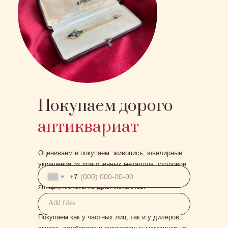
Покупаем дорого
антиквариат
Оцениваем и покупаем: живопись, ювелирные
украшения из драгоценных металлов, столовое
серебро, бронзу, фарфор, изделия из коралла и
+7
янтаря, монеты из драг. металлов.
Add files
Покупаем как у частных лиц, так и у дилеров,