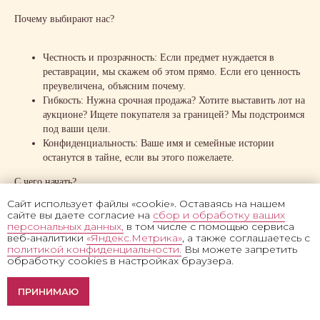
Почему выбирают нас?
Честность и прозрачность: Если предмет нуждается в
реставрации, мы скажем об этом прямо. Если его ценность
преувеличена, объясним почему.
Гибкость: Нужна срочная продажа? Хотите выставить лот на
аукционе? Ищете покупателя за границей? Мы подстроимся
под ваши цели.
Конфиденциальность: Ваше имя и семейные истории
останутся в тайне, если вы этого пожелаете.
С чего начать?
Сайт использует файлы «cookie». Оставаясь на нашем
Сфотографируйте предмет при естественном освещении, уделяя
сайте вы даете согласие на
сбор и обработку ваших
внимание деталям (оборот, клейма, повреждения), и отправьте
персональных данных,
в том числе с помощью сервиса
веб-аналитики
«Яндекс.Метрика»
, а также соглашаетесь с
WhatsApp
Telegram
снимки в
или
. Даже по фотографии мы
политикой конфиденциальности.
Вы можете запретить
сможем определить:
обработку cookies в настройках браузера.
Оценка фото икон в
Эпоху создания и художественную школу (для икон).
ПРИНИМАЮ
мессенджер
Рыночную стоимость (с примерами аналогичных продаж).
Наиболее выгодный формат сделки.