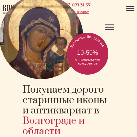
WhatsApp
Telegram
10-50%
от предложений
конкурентов
Покупаем дорого
старинные иконы
и антиквариат в
Волгограде и
области